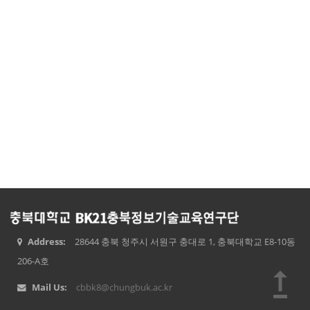
Address:
28644 충북 청주시 서원구 충대로 1, 충북대학교 E8-10동
206-A호
upgrade
Mail Us:
cbbk8@chungbuk.ac.kr